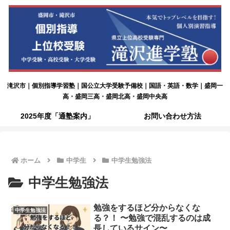
滝沢市｜個別指導学習塾｜国公立大学受験予備校｜国語・英語・数学｜盛岡一
高・盛岡三高・盛岡北高・盛岡中央高
2025年度「通塾案内」
お問い合わせ方法
ホーム
中学生
中学生勉強法
中学生勉強法
勉強をするほど分からなくな
中学生勉強法
る？！ 〜勉強で混乱するのは成
長しているサイン〜