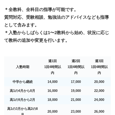
＊全教科、全科目の指導が可能です。
質問対応、受験相談、勉強法のアドバイスなども指導
として含
みます。
＊入塾からしばらくは1〜2教科から始め、
状況に応じ
て教科の追加や変更を行います。
週1回
週2回
週3回
入塾時期
1回4時間以
1回4時間以
1回4時間以
内
内
内
中学から継続
14,000
17,000
20,000
高
1の
4月から8月
16,000
19,000
22,000
高
1の
9月から2月
18,000
21,000
24,000
高
1の
3月から
高2の8
20,000
23,000
26,000
月