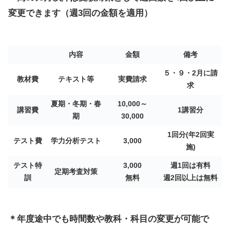
変更できます
（週3回の金額を適用）
内容
金額
備考
５・９・2月に請
教材費
テキスト等
実費請求
求
夏期・冬期・春
10,000～
講習費
1講習分
期
30,000
1回分(年2回実
テスト費
学力分析テスト
3,000
施)
テスト
特
3,000
週1回は有料
定期考査対策
訓
無料
週2回以上は無料
＊年度途中でも時間数や教科・科目の変更が可能で