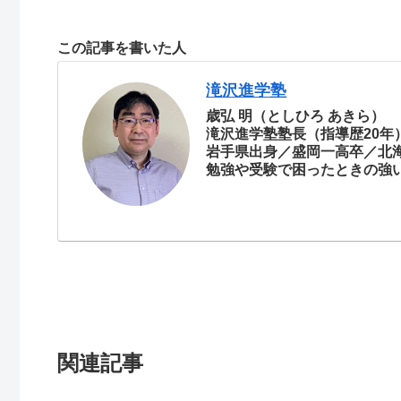
この記事を書いた人
滝沢進学塾
歳弘 明（としひろ あきら）
滝沢進学塾塾長（指導歴20年
岩手県出身／盛岡一高卒／北
勉強や受験で困ったときの強
関連記事