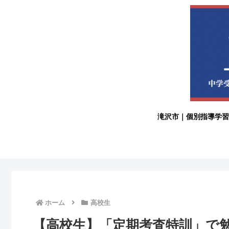
滝沢市｜個別指導学習
ホーム
高校生
【高校生】「定期考査特訓」で