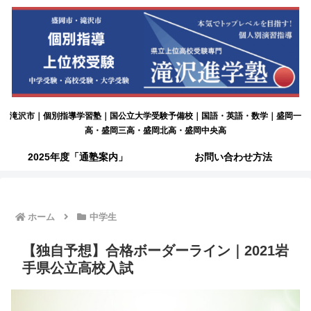
滝沢市｜個別指導学習塾｜国公立大学受験予備校｜国語・英語・数学｜盛岡一
高・盛岡三高・盛岡北高・盛岡中央高
2025年度「通塾案内」
お問い合わせ方法
ホーム
中学生
【独自予想】合格ボーダーライン｜2021岩
手県公立高校入試