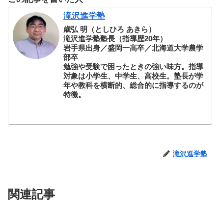
滝沢進学塾
歳弘 明（としひろ あきら）
滝沢進学塾塾長（指導歴20年）
岩手県出身／盛岡一高卒／北海道大学農学
部卒
勉強や受験で困ったときの強い味方。指導
対象は小学生、中学生、高校生。塾長が学
年や教科を横断的、総合的に指導するのが
特徴。
滝沢進学塾
関連記事