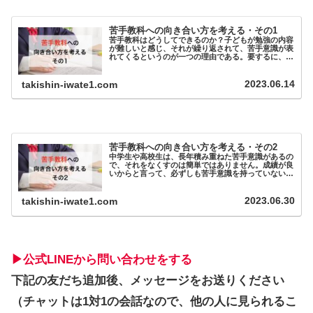
苦手教科への向き合い方を考える・その1
苦手教科はどうしてできるのか？子どもが勉強の内容
が難しいと感じ、それが繰り返されて、苦手意識が表
れてくるというのが一つの理由である。要するに、苦
手というのは子ど...
2023.06.14
takishin-iwate1.com
苦手教科への向き合い方を考える・その2
中学生や高校生は、長年積み重ねた苦手意識があるの
で、それをなくすのは簡単ではありません。成績が良
いからと言って、必ずしも苦手意識を持っていないと
いうことではない...
2023.06.30
takishin-iwate1.com
▶︎公式LINEから問い合わせをする
下記の友だち追加後、メッセージをお送りください
（チャットは1対1の会話なので、他の人に見られるこ