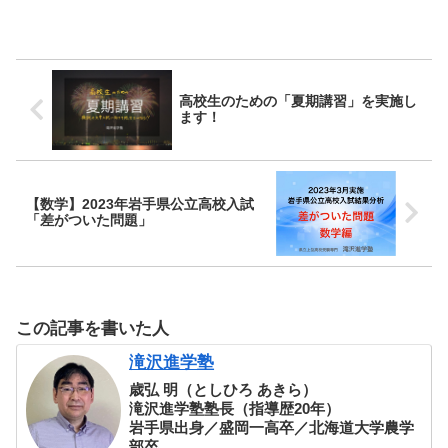
高校生のための「夏期講習」を実施し
ます！
【数学】2023年岩手県公立高校入試
「差がついた問題」
この記事を書いた人
滝沢進学塾
歳弘 明（としひろ あきら）
滝沢進学塾塾長（指導歴20年）
岩手県出身／盛岡一高卒／北海道大学農学
部卒