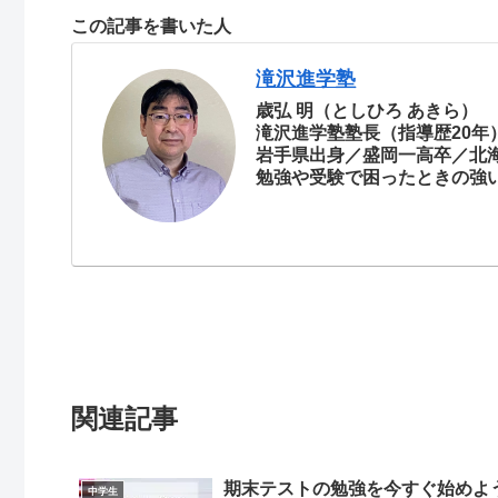
この記事を書いた人
滝沢進学塾
歳弘 明（としひろ あきら）
滝沢進学塾塾長（指導歴20年
岩手県出身／盛岡一高卒／北
勉強や受験で困ったときの強
関連記事
期末テストの勉強を今すぐ始めよ
中学生