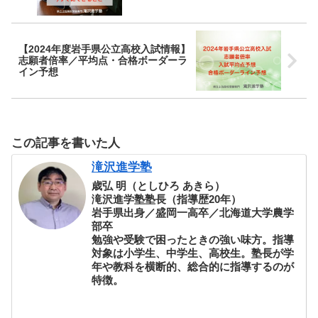
【2024年度岩手県公立高校入試情報】
志願者倍率／平均点・合格ボーダーラ
イン予想
この記事を書いた人
滝沢進学塾
歳弘 明（としひろ あきら）
滝沢進学塾塾長（指導歴20年）
岩手県出身／盛岡一高卒／北海道大学農学
部卒
勉強や受験で困ったときの強い味方。指導
対象は小学生、中学生、高校生。塾長が学
年や教科を横断的、総合的に指導するのが
特徴。